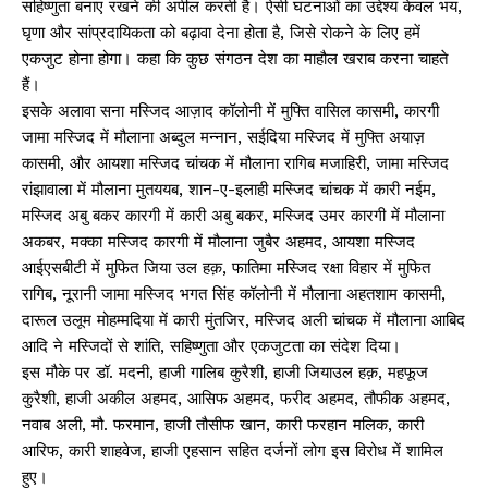
सहिष्णुता बनाए रखने की अपील करती है। ऐसी घटनाओं का उद्देश्य केवल भय,
घृणा और सांप्रदायिकता को बढ़ावा देना होता है, जिसे रोकने के लिए हमें
एकजुट होना होगा। कहा कि कुछ संगठन देश का माहौल खराब करना चाहते
हैं।
इसके अलावा सना मस्जिद आज़ाद कॉलोनी में मुफ्ति वासिल कासमी, कारगी
जामा मस्जिद में मौलाना अब्दुल मन्नान, सईदिया मस्जिद में मुफ्ति अयाज़
कासमी, और आयशा मस्जिद चांचक में मौलाना रागिब मजाहिरी, जामा मस्जिद
रांझावाला में मौलाना मुतययब, शान-ए-इलाही मस्जिद चांचक में कारी नईम,
मस्जिद अबु बकर कारगी में कारी अबु बकर, मस्जिद उमर कारगी में मौलाना
अकबर, मक्का मस्जिद कारगी में मौलाना जुबैर अहमद, आयशा मस्जिद
आईएसबीटी में मुफित जिया उल हक़, फातिमा मस्जिद रक्षा विहार में मुफित
रागिब, नूरानी जामा मस्जिद भगत सिंह कॉलोनी में मौलाना अहतशाम कासमी,
दारूल उलूम मोहम्मदिया में कारी मुंतजिर, मस्जिद अली चांचक में मौलाना आबिद
आदि ने मस्जिदों से शांति, सहिष्णुता और एकजुटता का संदेश दिया।
इस मौके पर डॉ. मदनी, हाजी गालिब कुरैशी, हाजी जियाउल हक़, महफूज
कुरैशी, हाजी अकील अहमद, आसिफ अहमद, फरीद अहमद, तौफीक अहमद,
नवाब अली, मौ. फरमान, हाजी तौसीफ खान, कारी फरहान मलिक, कारी
आरिफ, कारी शाहवेज, हाजी एहसान सहित दर्जनों लोग इस विरोध में शामिल
हुए।